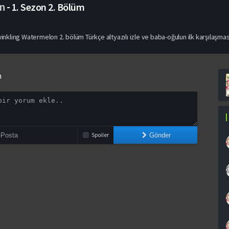
n
-
1. Sezon
2. Bölüm
winkling Watermelon 2. bölüm Türkçe altyazılı izle ve baba-oğulun ilk karşılaşması
n
Spoiler
Gönder