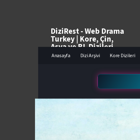
DiziRest - Web Drama
Turkey | Kore, Çin,
Asya ve BL Dizileri
izle
Anasayfa
Dizi Arşivi
Kore Dizileri