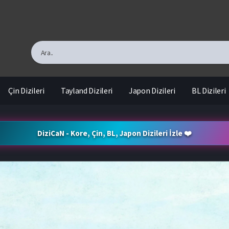
Çin Dizileri
Tayland Dizileri
Japon Dizileri
BL Dizileri
DiziCaN - Kore, Çin, BL, Japon Dizileri İzle ❤️