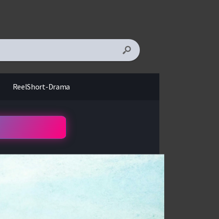
ReelShort-Drama
Seçenekler
4
DiziRest
Vidmoly