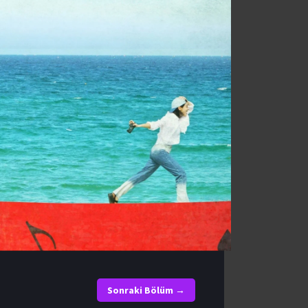
Okru
Mega
Sonraki Bölüm →