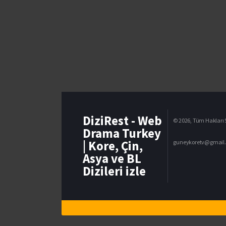
DiziRest - Web
© 2026, Tüm Hakları S
Drama Turkey
| Kore, Çin,
guneykoretv@gmail
Asya ve BL
Dizileri izle