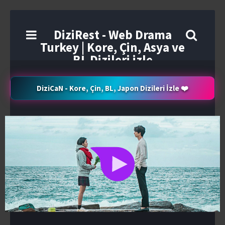
DiziRest - Web Drama
Turkey | Kore, Çin, Asya ve
BL Dizileri izle
DiziCaN - Kore, Çin, BL, Japon Dizileri İzle ❤️