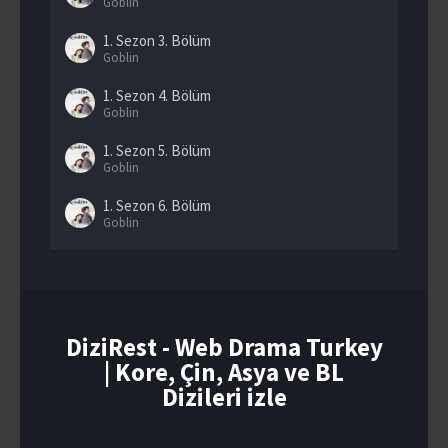
Goblin
1. Sezon
3. Bölüm
Goblin
1. Sezon
4. Bölüm
Goblin
1. Sezon
5. Bölüm
Goblin
1. Sezon
6. Bölüm
Goblin
1. Sezon
7. Bölüm
Goblin
1. Sezon
8. Bölüm
Goblin
DiziRest - Web Drama Turkey
| Kore, Çin, Asya ve BL
1. Sezon
9. Bölüm
Goblin
Dizileri izle
1. Sezon
10. Bölüm
Goblin