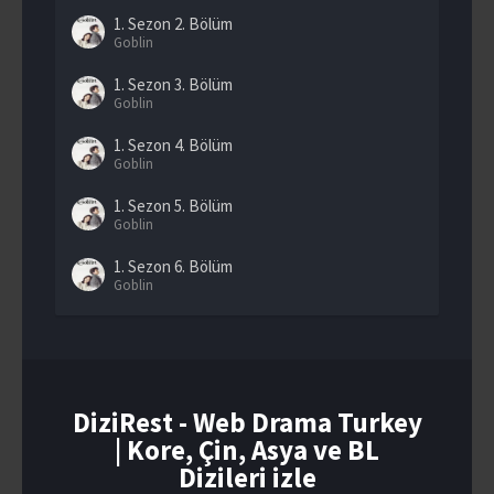
1. Sezon
2. Bölüm
Goblin
1. Sezon
3. Bölüm
Goblin
1. Sezon
4. Bölüm
Goblin
1. Sezon
5. Bölüm
Goblin
1. Sezon
6. Bölüm
Goblin
1. Sezon
7. Bölüm
Goblin
1. Sezon
8. Bölüm
Goblin
DiziRest - Web Drama Turkey
| Kore, Çin, Asya ve BL
1. Sezon
9. Bölüm
Goblin
Dizileri izle