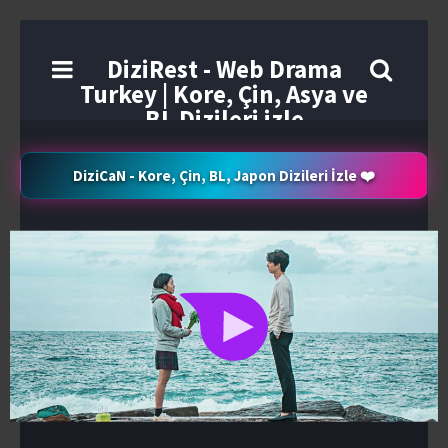
DiziRest - Web Drama
Turkey | Kore, Çin, Asya ve
BL Dizileri izle
DiziCaN - Kore, Çin, BL, Japon Dizileri İzle ❤️