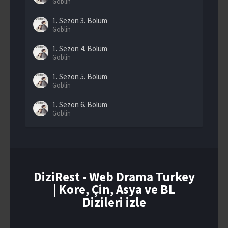
Goblin
1. Sezon
3. Bölüm
Goblin
1. Sezon
4. Bölüm
Goblin
1. Sezon
5. Bölüm
Goblin
1. Sezon
6. Bölüm
Goblin
1. Sezon
7. Bölüm
Goblin
1. Sezon
8. Bölüm
Goblin
DiziRest - Web Drama Turkey
| Kore, Çin, Asya ve BL
1. Sezon
9. Bölüm
Goblin
Dizileri izle
1. Sezon
10. Bölüm
Goblin