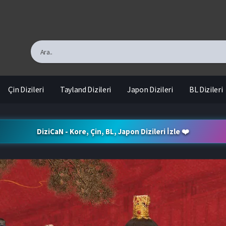
Çin Dizileri
Tayland Dizileri
Japon Dizileri
BL Dizileri
DiziCaN - Kore, Çin, BL, Japon Dizileri İzle ❤️