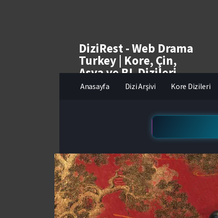
DiziRest - Web Drama
Turkey | Kore, Çin,
Asya ve BL Dizileri
izle
Anasayfa
Dizi Arşivi
Kore Dizileri