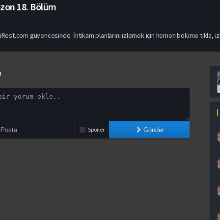
ezon
18. Bölüm
ziRest.com güvencesinde. İntikam planlarını izlemek için hemen bölüme tıkla, iz
n
Spoiler
Gönder