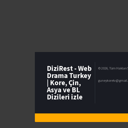
DiziRest - Web
© 2026, Tüm Hakları S
Drama Turkey
| Kore, Çin,
guneykoretv@gmail
Asya ve BL
Dizileri izle