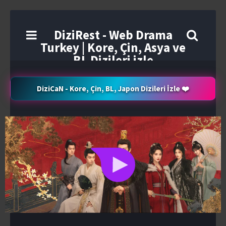
DiziRest - Web Drama
Turkey | Kore, Çin, Asya ve
BL Dizileri izle
DiziCaN - Kore, Çin, BL, Japon Dizileri İzle ❤️