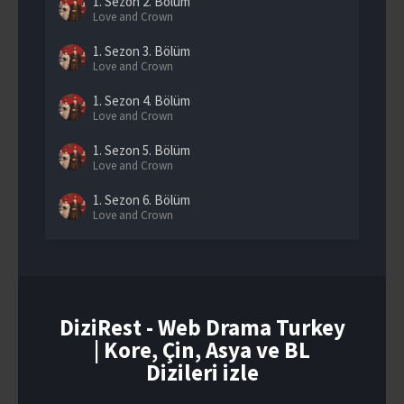
1. Sezon
2. Bölüm
Love and Crown
1. Sezon
3. Bölüm
Love and Crown
1. Sezon
4. Bölüm
Love and Crown
1. Sezon
5. Bölüm
Love and Crown
1. Sezon
6. Bölüm
Love and Crown
1. Sezon
7. Bölüm
Love and Crown
1. Sezon
8. Bölüm
Love and Crown
DiziRest - Web Drama Turkey
| Kore, Çin, Asya ve BL
1. Sezon
9. Bölüm
Love and Crown
Dizileri izle
1. Sezon
10. Bölüm