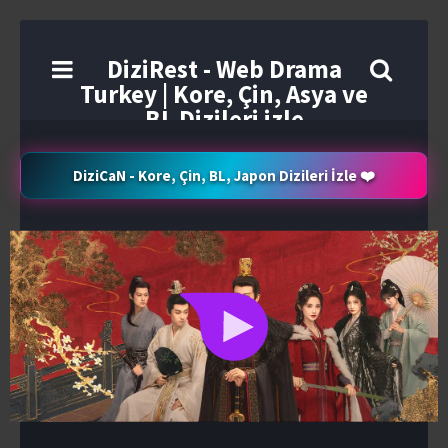
DiziRest - Web Drama
Turkey | Kore, Çin, Asya ve
BL Dizileri izle
DiziCaN - Kore, Çin, BL, Japon Dizileri İzle ❤️