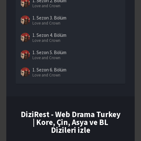
1. Sezon
2. Bölüm
Love and Crown
1. Sezon
3. Bölüm
Love and Crown
1. Sezon
4. Bölüm
Love and Crown
1. Sezon
5. Bölüm
Love and Crown
1. Sezon
6. Bölüm
Love and Crown
1. Sezon
7. Bölüm
Love and Crown
1. Sezon
8. Bölüm
Love and Crown
DiziRest - Web Drama Turkey
| Kore, Çin, Asya ve BL
1. Sezon
9. Bölüm
Love and Crown
Dizileri izle
1. Sezon
10. Bölüm