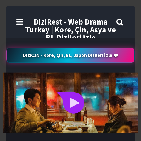
DiziRest - Web Drama
Turkey | Kore, Çin, Asya ve
BL Dizileri izle
DiziCaN - Kore, Çin, BL, Japon Dizileri İzle ❤️