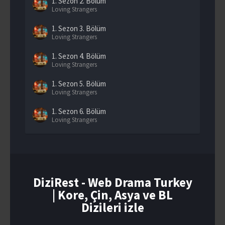
1. Sezon
2. Bölüm
Loving Strangers
1. Sezon
3. Bölüm
Loving Strangers
1. Sezon
4. Bölüm
Loving Strangers
1. Sezon
5. Bölüm
Loving Strangers
1. Sezon
6. Bölüm
Loving Strangers
1. Sezon
7. Bölüm
Loving Strangers
1. Sezon
8. Bölüm
Loving Strangers
DiziRest - Web Drama Turkey
| Kore, Çin, Asya ve BL
1. Sezon
9. Bölüm
Loving Strangers
Dizileri izle
1. Sezon
10. Bölüm