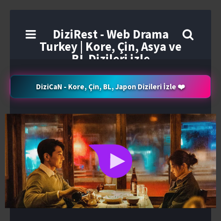
DiziRest - Web Drama
Turkey | Kore, Çin, Asya ve
BL Dizileri izle
DiziCaN - Kore, Çin, BL, Japon Dizileri İzle ❤️