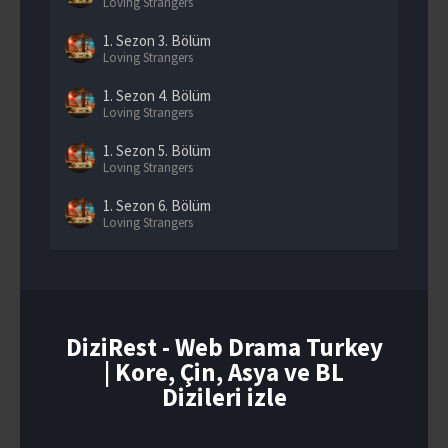
Loving Strangers
1. Sezon
3. Bölüm
Loving Strangers
1. Sezon
4. Bölüm
Loving Strangers
1. Sezon
5. Bölüm
Loving Strangers
1. Sezon
6. Bölüm
Loving Strangers
1. Sezon
7. Bölüm
Loving Strangers
1. Sezon
8. Bölüm
Loving Strangers
DiziRest - Web Drama Turkey
| Kore, Çin, Asya ve BL
1. Sezon
9. Bölüm
Loving Strangers
Dizileri izle
1. Sezon
10. Bölüm
Loving Strangers