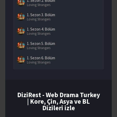
1. Sezon
2. Bölüm
Loving Strangers
1. Sezon
3. Bölüm
Loving Strangers
1. Sezon
4. Bölüm
Loving Strangers
1. Sezon
5. Bölüm
Loving Strangers
1. Sezon
6. Bölüm
Loving Strangers
1. Sezon
7. Bölüm
Loving Strangers
1. Sezon
8. Bölüm
Loving Strangers
DiziRest - Web Drama Turkey
| Kore, Çin, Asya ve BL
1. Sezon
9. Bölüm
Loving Strangers
Dizileri izle
1. Sezon
10. Bölüm