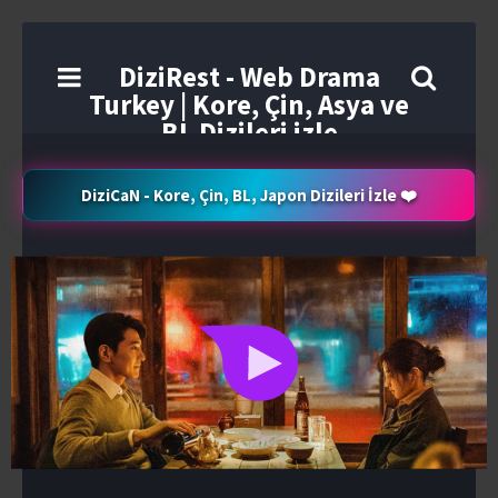
DiziRest - Web Drama
Turkey | Kore, Çin, Asya ve
BL Dizileri izle
DiziCaN - Kore, Çin, BL, Japon Dizileri İzle ❤️