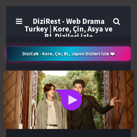
DiziRest - Web Drama
Turkey | Kore, Çin, Asya ve
BL Dizileri izle
DiziCaN - Kore, Çin, BL, Japon Dizileri İzle ❤️