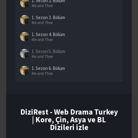
1. Sezon
2. Bölüm
Me and Thee
1. Sezon
3. Bölüm
Me and Thee
1. Sezon
4. Bölüm
Me and Thee
1. Sezon
5. Bölüm
Me and Thee
1. Sezon
6. Bölüm
Me and Thee
1. Sezon
7. Bölüm
Me and Thee
1. Sezon
8. Bölüm
Me and Thee
DiziRest - Web Drama Turkey
| Kore, Çin, Asya ve BL
1. Sezon
9. Bölüm
Me and Thee
Dizileri izle
1. Sezon
10. Bölüm