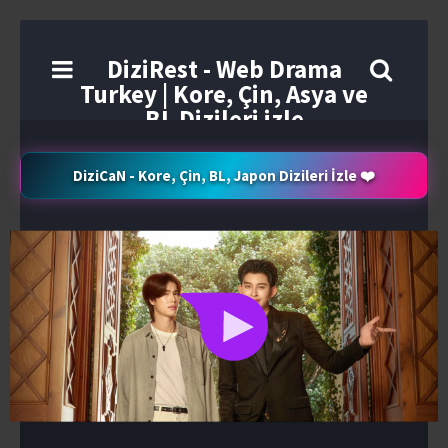
DiziRest - Web Drama
Turkey | Kore, Çin, Asya ve
BL Dizileri izle
DiziCaN - Kore, Çin, BL, Japon Dizileri İzle ❤️