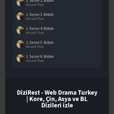
1. Sezon
2. Bölüm
Me and Thee
1. Sezon
3. Bölüm
Me and Thee
1. Sezon
4. Bölüm
Me and Thee
1. Sezon
5. Bölüm
Me and Thee
1. Sezon
6. Bölüm
Me and Thee
1. Sezon
7. Bölüm
Me and Thee
1. Sezon
8. Bölüm
Me and Thee
DiziRest - Web Drama Turkey
| Kore, Çin, Asya ve BL
1. Sezon
9. Bölüm
Me and Thee
Dizileri izle
1. Sezon
10. Bölüm