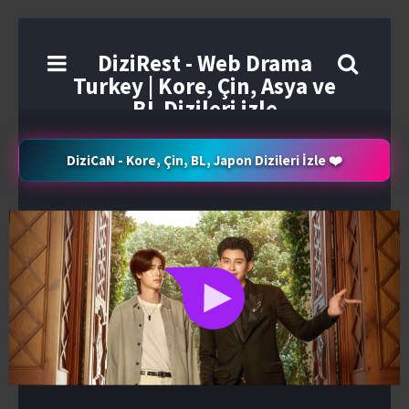
DiziRest - Web Drama
Turkey | Kore, Çin, Asya ve
BL Dizileri izle
DiziCaN - Kore, Çin, BL, Japon Dizileri İzle ❤️