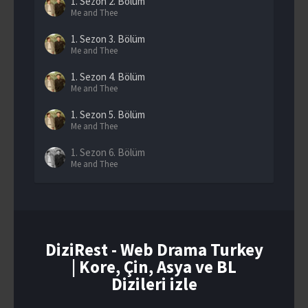
1. Sezon
2. Bölüm
Me and Thee
1. Sezon
3. Bölüm
Me and Thee
1. Sezon
4. Bölüm
Me and Thee
1. Sezon
5. Bölüm
Me and Thee
1. Sezon
6. Bölüm
Me and Thee
1. Sezon
7. Bölüm
Me and Thee
1. Sezon
8. Bölüm
Me and Thee
DiziRest - Web Drama Turkey
| Kore, Çin, Asya ve BL
1. Sezon
9. Bölüm
Me and Thee
Dizileri izle
1. Sezon
10. Bölüm