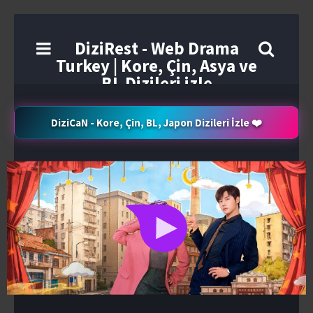
DiziRest - Web Drama
Turkey | Kore, Çin, Asya ve
BL Dizileri izle
DiziCaN - Kore, Çin, BL, Japon Dizileri İzle ❤️