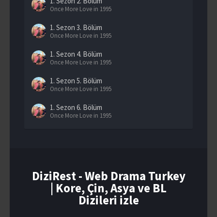
1. Sezon
2. Bölüm
Once More Love in 1995
1. Sezon
3. Bölüm
Once More Love in 1995
1. Sezon
4. Bölüm
Once More Love in 1995
1. Sezon
5. Bölüm
Once More Love in 1995
1. Sezon
6. Bölüm
Once More Love in 1995
1. Sezon
7. Bölüm
Once More Love in 1995
1. Sezon
8. Bölüm
Once More Love in 1995
DiziRest - Web Drama Turkey
| Kore, Çin, Asya ve BL
1. Sezon
9. Bölüm
Once More Love in 1995
Dizileri izle
1. Sezon
10. Bölüm