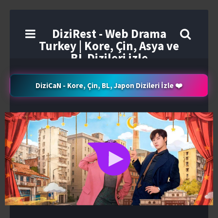
DiziRest - Web Drama
Turkey | Kore, Çin, Asya ve
BL Dizileri izle
DiziCaN - Kore, Çin, BL, Japon Dizileri İzle ❤️