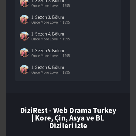
1. Sezon
2. Bölüm
Once More Love in 1995
1. Sezon
3. Bölüm
Once More Love in 1995
1. Sezon
4. Bölüm
Once More Love in 1995
1. Sezon
5. Bölüm
Once More Love in 1995
1. Sezon
6. Bölüm
Once More Love in 1995
1. Sezon
7. Bölüm
Once More Love in 1995
1. Sezon
8. Bölüm
Once More Love in 1995
DiziRest - Web Drama Turkey
| Kore, Çin, Asya ve BL
1. Sezon
9. Bölüm
Once More Love in 1995
Dizileri izle
1. Sezon
10. Bölüm