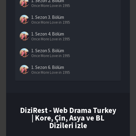
1. Sezon
2. Bölüm
Once More Love in 1995
1. Sezon
3. Bölüm
Once More Love in 1995
1. Sezon
4. Bölüm
Once More Love in 1995
1. Sezon
5. Bölüm
Once More Love in 1995
1. Sezon
6. Bölüm
Once More Love in 1995
1. Sezon
7. Bölüm
Once More Love in 1995
1. Sezon
8. Bölüm
Once More Love in 1995
DiziRest - Web Drama Turkey
| Kore, Çin, Asya ve BL
1. Sezon
9. Bölüm
Once More Love in 1995
Dizileri izle
1. Sezon
10. Bölüm