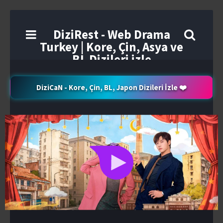
DiziRest - Web Drama
Turkey | Kore, Çin, Asya ve
BL Dizileri izle
DiziCaN - Kore, Çin, BL, Japon Dizileri İzle ❤️