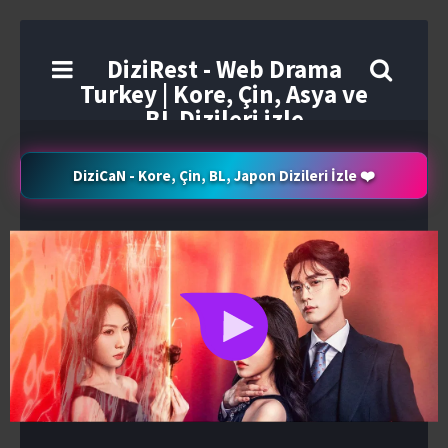
DiziRest - Web Drama
Turkey | Kore, Çin, Asya ve
BL Dizileri izle
DiziCaN - Kore, Çin, BL, Japon Dizileri İzle ❤️