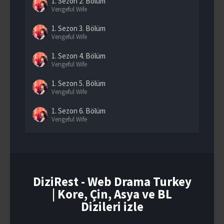
1. Sezon
2. Bölüm
Vengeful Wife
1. Sezon
3. Bölüm
Vengeful Wife
1. Sezon
4. Bölüm
Vengeful Wife
1. Sezon
5. Bölüm
Vengeful Wife
1. Sezon
6. Bölüm
Vengeful Wife
1. Sezon
7. Bölüm
Vengeful Wife
1. Sezon
8. Bölüm
Vengeful Wife
DiziRest - Web Drama Turkey
| Kore, Çin, Asya ve BL
1. Sezon
9. Bölüm
Vengeful Wife
Dizileri izle
1. Sezon
10. Bölüm