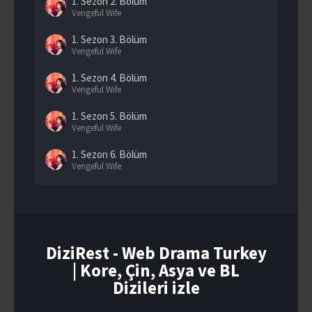
1. Sezon
2. Bölüm
Vengeful Wife
1. Sezon
3. Bölüm
Vengeful Wife
1. Sezon
4. Bölüm
Vengeful Wife
1. Sezon
5. Bölüm
Vengeful Wife
1. Sezon
6. Bölüm
Vengeful Wife
1. Sezon
7. Bölüm
Vengeful Wife
1. Sezon
8. Bölüm
Vengeful Wife
DiziRest - Web Drama Turkey
| Kore, Çin, Asya ve BL
1. Sezon
9. Bölüm
Vengeful Wife
Dizileri izle
1. Sezon
10. Bölüm