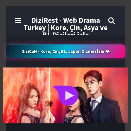
DiziRest - Web Drama
Turkey | Kore, Çin, Asya ve
BL Dizileri izle
DiziCaN - Kore, Çin, BL, Japon Dizileri İzle ❤️