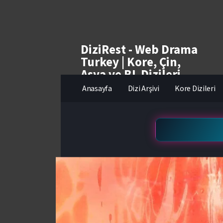
DiziRest - Web Drama
Turkey | Kore, Çin,
Asya ve BL Dizileri
izle
Anasayfa
Dizi Arşivi
Kore Dizileri