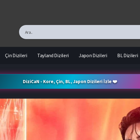
Çin Dizileri
Tayland Dizileri
Japon Dizileri
BL Dizileri
DiziCaN - Kore, Çin, BL, Japon Dizileri İzle ❤️