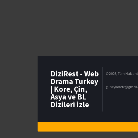
DiziRest - Web
© 2026, Tüm Hakları S
Drama Turkey
| Kore, Çin,
guneykoretv@gmail
Asya ve BL
Dizileri izle