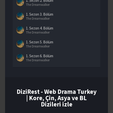
1. Sezon
2. Bölüm
The Dreamwalker
1. Sezon
3. Bölüm
The Dreamwalker
1. Sezon
4. Bölüm
The Dreamwalker
1. Sezon
5. Bölüm
The Dreamwalker
1. Sezon
6. Bölüm
The Dreamwalker
1. Sezon
7. Bölüm
The Dreamwalker
1. Sezon
8. Bölüm
The Dreamwalker
DiziRest - Web Drama Turkey
| Kore, Çin, Asya ve BL
1. Sezon
9. Bölüm
The Dreamwalker
Dizileri izle
1. Sezon
10. Bölüm