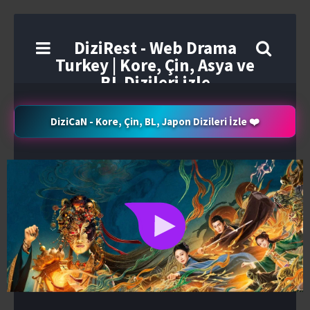
DiziRest - Web Drama
Turkey | Kore, Çin, Asya ve
BL Dizileri izle
DiziCaN - Kore, Çin, BL, Japon Dizileri İzle ❤️