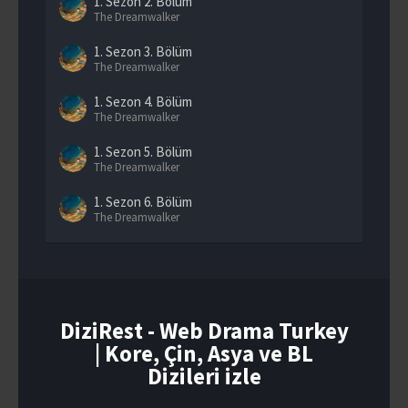
1. Sezon
2. Bölüm
The Dreamwalker
1. Sezon
3. Bölüm
The Dreamwalker
1. Sezon
4. Bölüm
The Dreamwalker
1. Sezon
5. Bölüm
The Dreamwalker
1. Sezon
6. Bölüm
The Dreamwalker
1. Sezon
7. Bölüm
The Dreamwalker
1. Sezon
8. Bölüm
The Dreamwalker
DiziRest - Web Drama Turkey
| Kore, Çin, Asya ve BL
1. Sezon
9. Bölüm
The Dreamwalker
Dizileri izle
1. Sezon
10. Bölüm