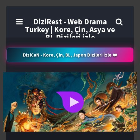
DiziRest - Web Drama
Turkey | Kore, Çin, Asya ve
BL Dizileri izle
DiziCaN - Kore, Çin, BL, Japon Dizileri İzle ❤️