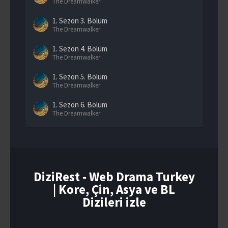
The Dreamwalker
1. Sezon
3. Bölüm
The Dreamwalker
1. Sezon
4. Bölüm
The Dreamwalker
1. Sezon
5. Bölüm
The Dreamwalker
1. Sezon
6. Bölüm
The Dreamwalker
1. Sezon
7. Bölüm
The Dreamwalker
1. Sezon
8. Bölüm
The Dreamwalker
DiziRest - Web Drama Turkey
| Kore, Çin, Asya ve BL
1. Sezon
9. Bölüm
The Dreamwalker
Dizileri izle
1. Sezon
10. Bölüm
The Dreamwalker