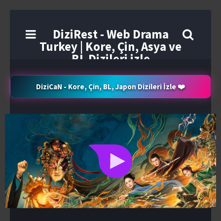
DiziRest - Web Drama
Turkey | Kore, Çin, Asya ve
BL Dizileri izle
DiziCaN - Kore, Çin, BL, Japon Dizileri İzle ❤️