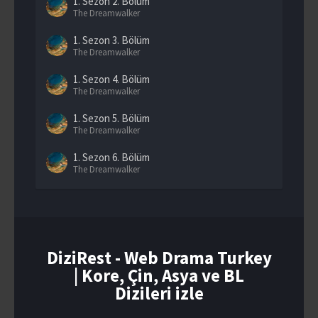
1. Sezon
2. Bölüm
The Dreamwalker
1. Sezon
3. Bölüm
The Dreamwalker
1. Sezon
4. Bölüm
The Dreamwalker
1. Sezon
5. Bölüm
The Dreamwalker
1. Sezon
6. Bölüm
The Dreamwalker
1. Sezon
7. Bölüm
The Dreamwalker
1. Sezon
8. Bölüm
The Dreamwalker
DiziRest - Web Drama Turkey
| Kore, Çin, Asya ve BL
1. Sezon
9. Bölüm
The Dreamwalker
Dizileri izle
1. Sezon
10. Bölüm