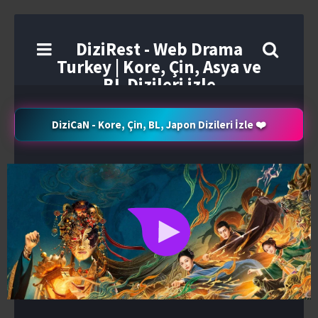
DiziRest - Web Drama
Turkey | Kore, Çin, Asya ve
BL Dizileri izle
DiziCaN - Kore, Çin, BL, Japon Dizileri İzle ❤️