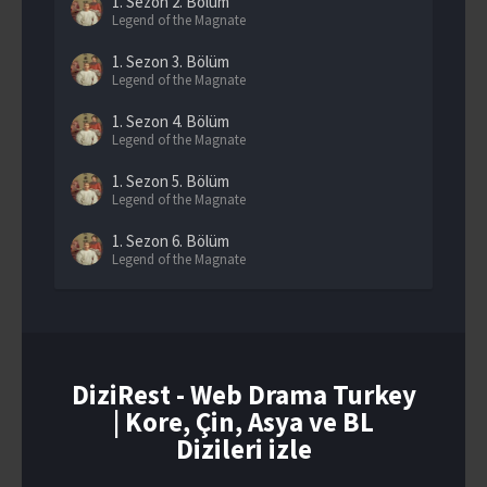
1. Sezon
2. Bölüm
Legend of the Magnate
1. Sezon
3. Bölüm
Legend of the Magnate
1. Sezon
4. Bölüm
Legend of the Magnate
1. Sezon
5. Bölüm
Legend of the Magnate
1. Sezon
6. Bölüm
Legend of the Magnate
1. Sezon
7. Bölüm
Legend of the Magnate
1. Sezon
8. Bölüm
Legend of the Magnate
DiziRest - Web Drama Turkey
| Kore, Çin, Asya ve BL
1. Sezon
9. Bölüm
Legend of the Magnate
Dizileri izle
1. Sezon
10. Bölüm