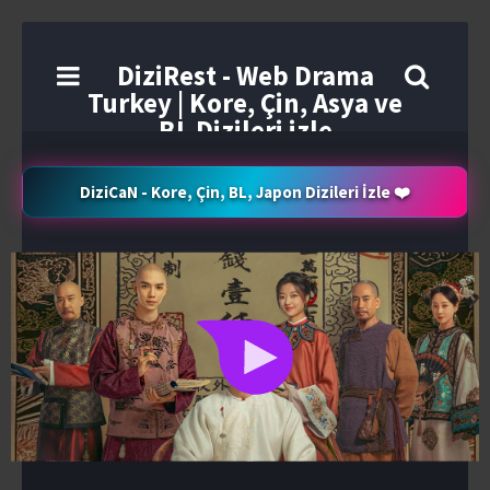
DiziRest - Web Drama
Turkey | Kore, Çin, Asya ve
BL Dizileri izle
DiziCaN - Kore, Çin, BL, Japon Dizileri İzle ❤️