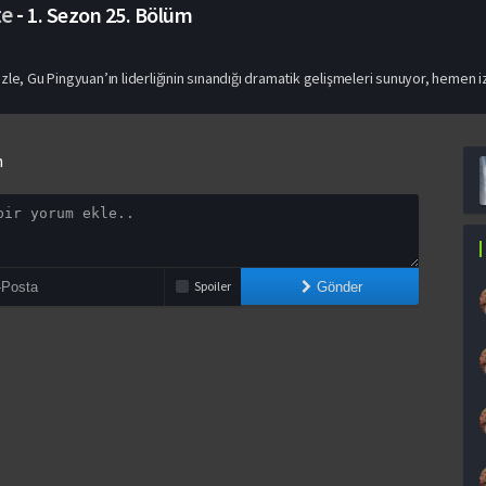
te
-
1. Sezon
25. Bölüm
zle, Gu Pingyuan’ın liderliğinin sınandığı dramatik gelişmeleri sunuyor, hemen iz
n
Spoiler
Gönder