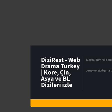
DiziRest - Web
© 2026, Tüm Hakları S
Drama Turkey
| Kore, Çin,
guneykoretv@gmail
Asya ve BL
Dizileri izle