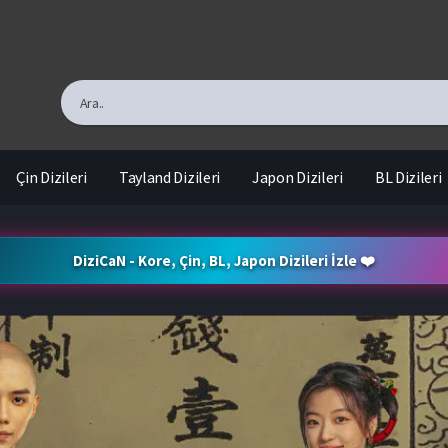
Çin Dizileri
Tayland Dizileri
Japon Dizileri
BL Dizileri
DiziCaN - Kore, Çin, BL, Japon Dizileri İzle ❤️