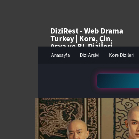
DiziRest - Web Drama
Turkey | Kore, Çin,
Asya ve BL Dizileri
izle
Anasayfa
Dizi Arşivi
Kore Dizileri