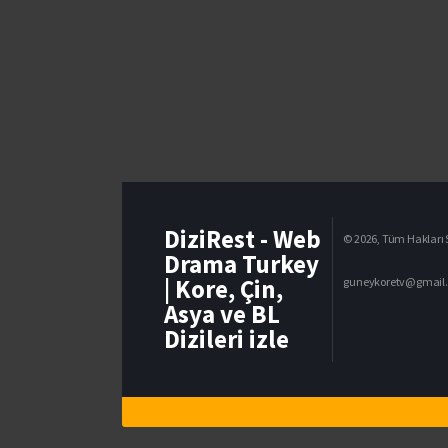
DiziRest - Web
© 2026, Tüm Hakları S
Drama Turkey
| Kore, Çin,
guneykoretv@gmail
Asya ve BL
Dizileri izle