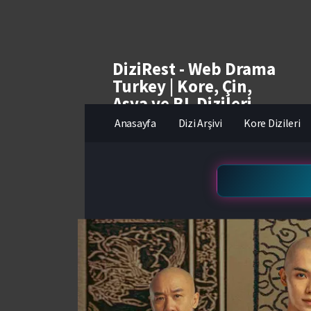
DiziRest - Web Drama
Turkey | Kore, Çin,
Asya ve BL Dizileri
izle
Anasayfa
Dizi Arşivi
Kore Dizileri