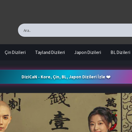
Çin Dizileri
Tayland Dizileri
Japon Dizileri
BL Dizileri
DiziCaN - Kore, Çin, BL, Japon Dizileri İzle ❤️