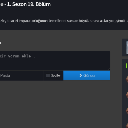
te
-
1. Sezon
19. Bölüm
zle, ticaret imparatorluğunun temellerini sarsan büyük sınavı aktarıyor, şimdi iz
n
Spoiler
Gönder