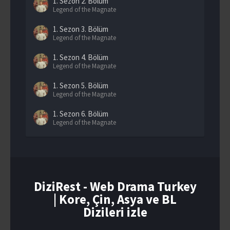
1. Sezon
2. Bölüm
Legend of the Magnate
1. Sezon
3. Bölüm
Legend of the Magnate
1. Sezon
4. Bölüm
Legend of the Magnate
1. Sezon
5. Bölüm
Legend of the Magnate
1. Sezon
6. Bölüm
Legend of the Magnate
1. Sezon
7. Bölüm
Legend of the Magnate
1. Sezon
8. Bölüm
Legend of the Magnate
DiziRest - Web Drama Turkey
| Kore, Çin, Asya ve BL
1. Sezon
9. Bölüm
Legend of the Magnate
Dizileri izle
1. Sezon
10. Bölüm