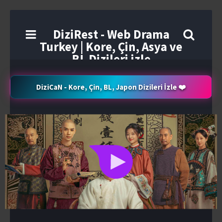
DiziRest - Web Drama
Turkey | Kore, Çin, Asya ve
BL Dizileri izle
DiziCaN - Kore, Çin, BL, Japon Dizileri İzle ❤️