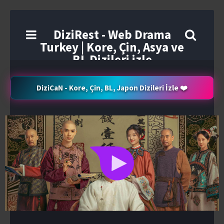
DiziRest - Web Drama
Turkey | Kore, Çin, Asya ve
BL Dizileri izle
DiziCaN - Kore, Çin, BL, Japon Dizileri İzle ❤️