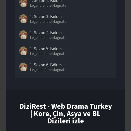
1. Sezon
2. Bölüm
Legend of the Magnate
1. Sezon
3. Bölüm
Legend of the Magnate
1. Sezon
4. Bölüm
Legend of the Magnate
1. Sezon
5. Bölüm
Legend of the Magnate
1. Sezon
6. Bölüm
Legend of the Magnate
1. Sezon
7. Bölüm
Legend of the Magnate
1. Sezon
8. Bölüm
Legend of the Magnate
DiziRest - Web Drama Turkey
| Kore, Çin, Asya ve BL
1. Sezon
9. Bölüm
Legend of the Magnate
Dizileri izle
1. Sezon
10. Bölüm