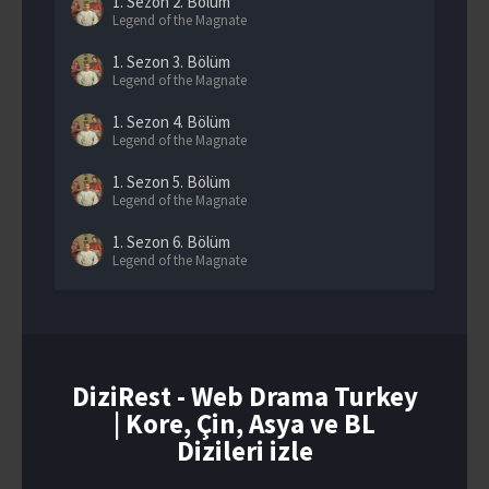
1. Sezon
2. Bölüm
Legend of the Magnate
1. Sezon
3. Bölüm
Legend of the Magnate
1. Sezon
4. Bölüm
Legend of the Magnate
1. Sezon
5. Bölüm
Legend of the Magnate
1. Sezon
6. Bölüm
Legend of the Magnate
1. Sezon
7. Bölüm
Legend of the Magnate
1. Sezon
8. Bölüm
Legend of the Magnate
DiziRest - Web Drama Turkey
| Kore, Çin, Asya ve BL
1. Sezon
9. Bölüm
Legend of the Magnate
Dizileri izle
1. Sezon
10. Bölüm