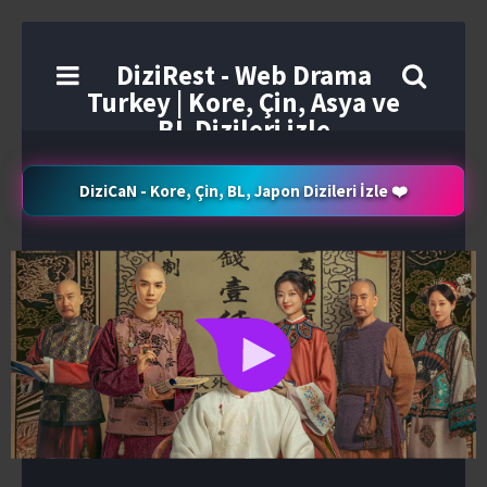
DiziRest - Web Drama
Turkey | Kore, Çin, Asya ve
BL Dizileri izle
DiziCaN - Kore, Çin, BL, Japon Dizileri İzle ❤️